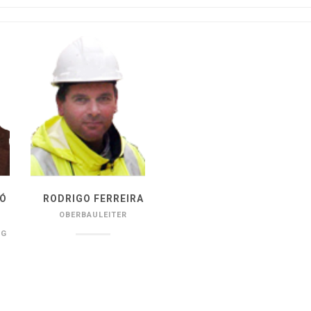
 Ó
RODRIGO FERREIRA
OBERBAULEITER
NG
_________________________
____